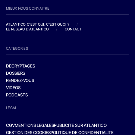
MIEUX NOUS CONNAITRE
ATLANTICO C'EST QUI, C'EST QUOI ?
/
LE RESEAU D'ATLANTICO
/
CONTACT
CATEGORIES
DECRYPTAGES
DOSSIERS
RENDEZ-VOUS
VIDEOS
PODCASTS
LEGAL
CGV
MENTIONS LEGALES
PUBLICITE SUR ATLANTICO
GESTION DES COOKIES
POLITIQUE DE CONFIDENTIALITE