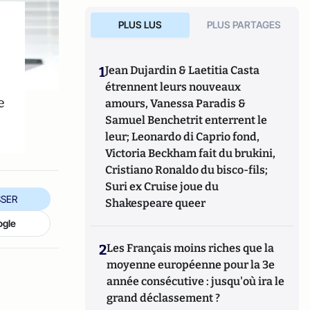
PLUS LUS
PLUS PARTAGES
1
Jean Dujardin & Laetitia Casta
étrennent leurs nouveaux
e
amours, Vanessa Paradis &
Samuel Benchetrit enterrent le
leur; Leonardo di Caprio fond,
Victoria Beckham fait du brukini,
Cristiano Ronaldo du bisco-fils;
Suri ex Cruise joue du
SER
Shakespeare queer
ogle
2
Les Français moins riches que la
moyenne européenne pour la 3e
année consécutive : jusqu'où ira le
grand déclassement ?