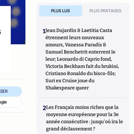
PLUS LUS
PLUS PARTAGES
s
1
Jean Dujardin & Laetitia Casta
étrennent leurs nouveaux
amours, Vanessa Paradis &
Samuel Benchetrit enterrent le
leur; Leonardo di Caprio fond,
Victoria Beckham fait du brukini,
Cristiano Ronaldo du bisco-fils;
Suri ex Cruise joue du
Shakespeare queer
SER
ogle
2
Les Français moins riches que la
moyenne européenne pour la 3e
année consécutive : jusqu'où ira le
grand déclassement ?