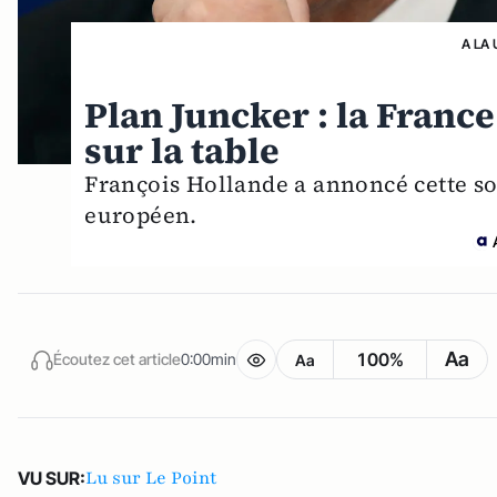
A LA 
Plan Juncker : la France
sur la table
François Hollande a annoncé cette s
européen.
Aa
100%
Écoutez cet article
0:00min
Aa
Lu sur Le Point
VU SUR: