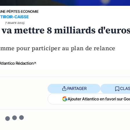
UNE
›
PÉPITES
›
ECONOMIE
TIROIR-CAISSE
7 mars 2015
 va mettre 8 milliards d'euro
omme pour participer au plan de relance
Atlantico Rédaction
PARTAGER
CLAS
Ajouter Atlantico en favori sur Go