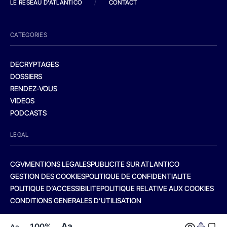
LE RESEAU D'ATLANTICO
/
CONTACT
CATEGORIES
DECRYPTAGES
DOSSIERS
RENDEZ-VOUS
VIDEOS
PODCASTS
LEGAL
CGV
MENTIONS LEGALES
PUBLICITE SUR ATLANTICO
GESTION DES COOKIES
POLITIQUE DE CONFIDENTIALITE
POLITIQUE D’ACCESSIBILITE
POLITIQUE RELATIVE AUX COOKIES
CONDITIONS GENERALES D’UTILISATION
Aa
100%
Aa