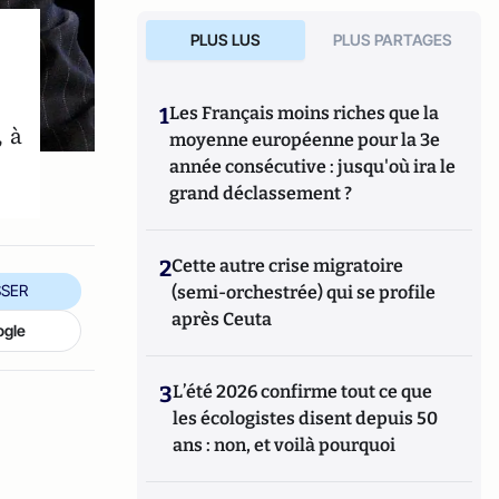
PLUS LUS
PLUS PARTAGES
1
Les Français moins riches que la
, à
moyenne européenne pour la 3e
année consécutive : jusqu'où ira le
grand déclassement ?
2
Cette autre crise migratoire
SER
(semi-orchestrée) qui se profile
après Ceuta
ogle
3
L’été 2026 confirme tout ce que
les écologistes disent depuis 50
ans : non, et voilà pourquoi