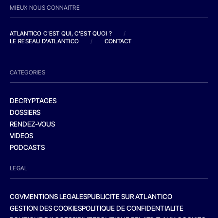
MIEUX NOUS CONNAITRE
ATLANTICO C'EST QUI, C'EST QUOI ?
/
LE RESEAU D'ATLANTICO
/
CONTACT
CATEGORIES
DECRYPTAGES
DOSSIERS
RENDEZ-VOUS
VIDEOS
PODCASTS
LEGAL
CGV
MENTIONS LEGALES
PUBLICITE SUR ATLANTICO
GESTION DES COOKIES
POLITIQUE DE CONFIDENTIALITE