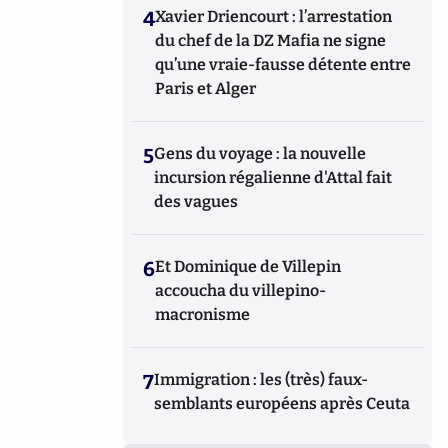
4
Xavier Driencourt : l’arrestation
du chef de la DZ Mafia ne signe
qu’une vraie-fausse détente entre
Paris et Alger
5
Gens du voyage : la nouvelle
incursion régalienne d'Attal fait
des vagues
6
Et Dominique de Villepin
accoucha du villepino-
macronisme
7
Immigration : les (très) faux-
semblants européens après Ceuta