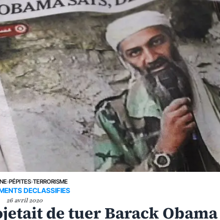
UNE
›
PÉPITES
›
TERRORISME
ENTS DECLASSIFIES
26 avril 2020
jetait de tuer Barack Obama