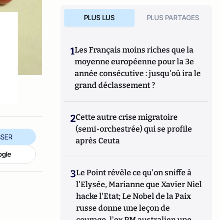
PLUS LUS
PLUS PARTAGES
1
Les Français moins riches que la
moyenne européenne pour la 3e
année consécutive : jusqu'où ira le
grand déclassement ?
2
Cette autre crise migratoire
(semi-orchestrée) qui se profile
SER
après Ceuta
ogle
3
Le Point révèle ce qu'on sniffe à
l'Elysée, Marianne que Xavier Niel
hacke l'Etat; Le Nobel de la Paix
russe donne une leçon de
courage, l'ex PM australien une