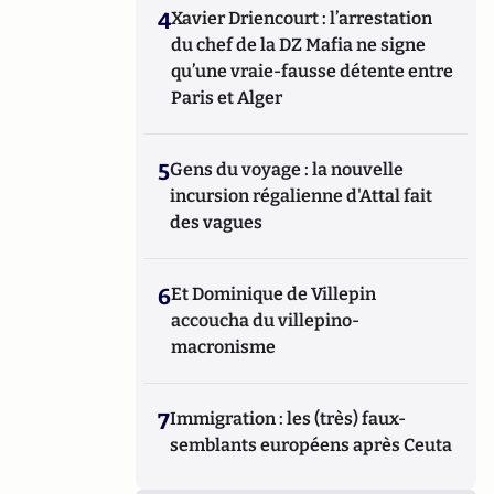
4
Xavier Driencourt : l’arrestation
du chef de la DZ Mafia ne signe
qu’une vraie-fausse détente entre
Paris et Alger
5
Gens du voyage : la nouvelle
incursion régalienne d'Attal fait
des vagues
6
Et Dominique de Villepin
accoucha du villepino-
macronisme
7
Immigration : les (très) faux-
semblants européens après Ceuta