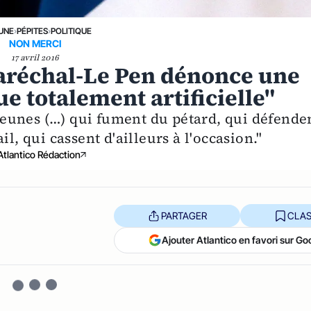
 UNE
›
PÉPITES
›
POLITIQUE
NON MERCI
17 avril 2016
aréchal-Le Pen dénonce une
e totalement artificielle"
 "jeunes (…) qui fument du pétard, qui défende
l, qui cassent d'ailleurs à l'occasion."
Atlantico Rédaction
PARTAGER
CLAS
Ajouter Atlantico en favori sur Go