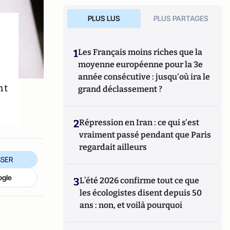
PLUS LUS
PLUS PARTAGES
1
Les Français moins riches que la
moyenne européenne pour la 3e
année consécutive : jusqu'où ira le
nt
grand déclassement ?
2
Répression en Iran : ce qui s'est
vraiment passé pendant que Paris
regardait ailleurs
SER
ogle
3
L’été 2026 confirme tout ce que
les écologistes disent depuis 50
ans : non, et voilà pourquoi