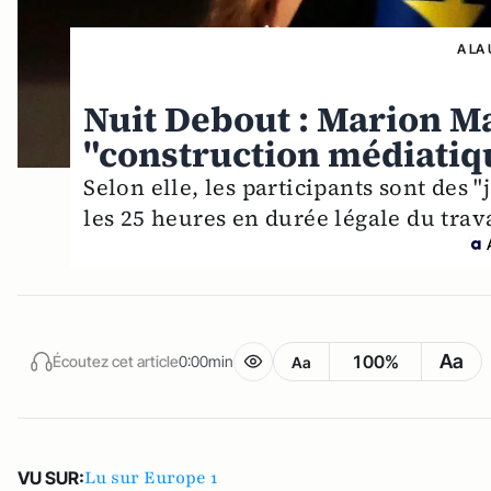
A LA
Nuit Debout : Marion M
"construction médiatiqu
Selon elle, les participants sont des
les 25 heures en durée légale du travai
Aa
100%
Écoutez cet article
0:00min
Aa
Lu sur Europe 1
VU SUR: