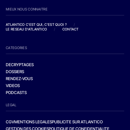
MIEUX NOUS CONNAITRE
ATLANTICO C'EST QUI, C'EST QUOI ?
/
LE RESEAU D'ATLANTICO
/
CONTACT
CATEGORIES
DECRYPTAGES
DOSSIERS
RENDEZ-VOUS
VIDEOS
PODCASTS
LEGAL
CGV
MENTIONS LEGALES
PUBLICITE SUR ATLANTICO
GESTION DES COOKIES
POLITIQUE DE CONFIDENTIALITE