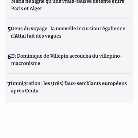
Mafia ne signe qu’une vraie-fausse détente entre
Paris et Alger
5
Gens du voyage : la nouvelle incursion régalienne
d'Attal fait des vagues
6
Et Dominique de Villepin accoucha du villepino-
macronisme
7
Immigration : les (très) faux-semblants européens
après Ceuta