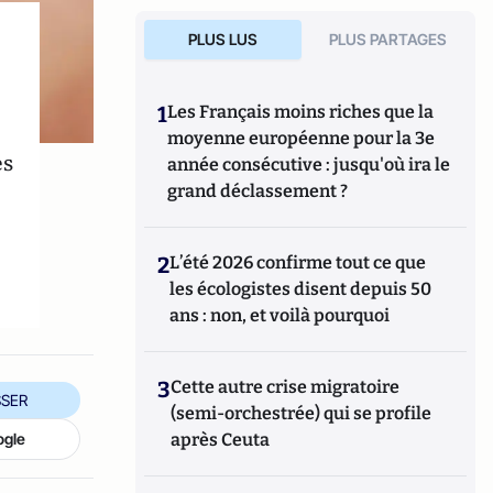
PLUS LUS
PLUS PARTAGES
1
Les Français moins riches que la
moyenne européenne pour la 3e
es
année consécutive : jusqu'où ira le
grand déclassement ?
2
L’été 2026 confirme tout ce que
les écologistes disent depuis 50
ans : non, et voilà pourquoi
3
Cette autre crise migratoire
SER
(semi-orchestrée) qui se profile
après Ceuta
ogle