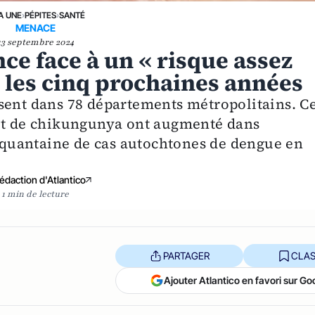
A UNE
›
PÉPITES
›
SANTÉ
MENACE
13 septembre 2024
nce face à un « risque assez
 les cinq prochaines années
sent dans 78 départements métropolitains. C
 et de chikungunya ont augmenté dans
quantaine de cas autochtones de dengue en
édaction d'Atlantico
1 min de lecture
PARTAGER
CLAS
Ajouter Atlantico en favori sur Go