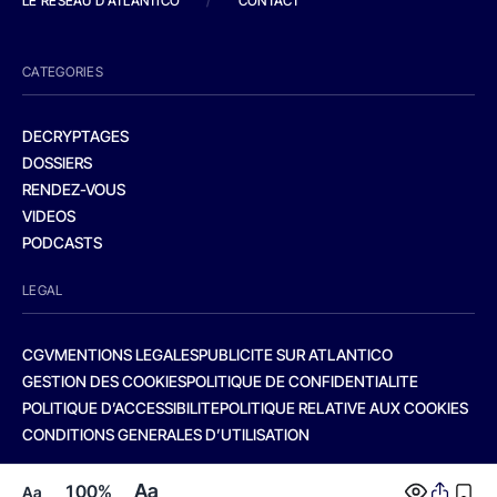
LE RESEAU D'ATLANTICO
/
CONTACT
CATEGORIES
DECRYPTAGES
DOSSIERS
RENDEZ-VOUS
VIDEOS
PODCASTS
LEGAL
CGV
MENTIONS LEGALES
PUBLICITE SUR ATLANTICO
GESTION DES COOKIES
POLITIQUE DE CONFIDENTIALITE
POLITIQUE D’ACCESSIBILITE
POLITIQUE RELATIVE AUX COOKIES
CONDITIONS GENERALES D’UTILISATION
Aa
100%
Aa