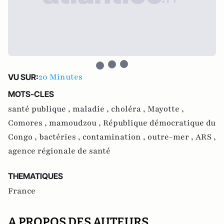
20 Minutes
VU SUR:
MOTS-CLES
santé publique ,
maladie ,
choléra ,
Mayotte ,
Comores ,
mamoudzou ,
République démocratique du
Congo ,
bactéries ,
contamination ,
outre-mer ,
ARS ,
agence régionale de santé
THEMATIQUES
France
A PROPOS DES AUTEURS