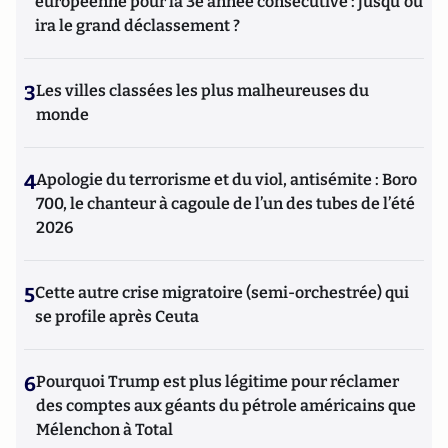
européenne pour la 3e année consécutive : jusqu'où
ira le grand déclassement ?
3
Les villes classées les plus malheureuses du
monde
4
Apologie du terrorisme et du viol, antisémite : Boro
700, le chanteur à cagoule de l’un des tubes de l’été
2026
5
Cette autre crise migratoire (semi-orchestrée) qui
se profile après Ceuta
6
Pourquoi Trump est plus légitime pour réclamer
des comptes aux géants du pétrole américains que
Mélenchon à Total