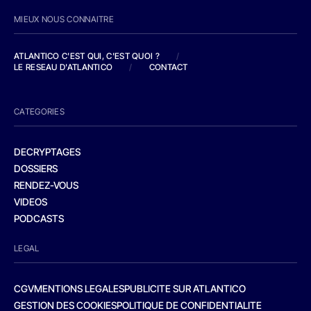
MIEUX NOUS CONNAITRE
ATLANTICO C'EST QUI, C'EST QUOI ?
/
LE RESEAU D'ATLANTICO
/
CONTACT
CATEGORIES
DECRYPTAGES
DOSSIERS
RENDEZ-VOUS
VIDEOS
PODCASTS
LEGAL
CGV
MENTIONS LEGALES
PUBLICITE SUR ATLANTICO
GESTION DES COOKIES
POLITIQUE DE CONFIDENTIALITE