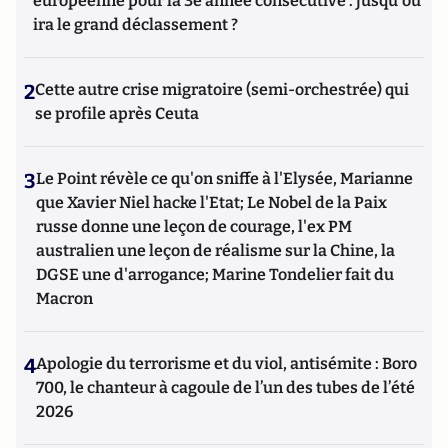
européenne pour la 3e année consécutive : jusqu'où
ira le grand déclassement ?
2
Cette autre crise migratoire (semi-orchestrée) qui
se profile après Ceuta
3
Le Point révèle ce qu'on sniffe à l'Elysée, Marianne
que Xavier Niel hacke l'Etat; Le Nobel de la Paix
russe donne une leçon de courage, l'ex PM
australien une leçon de réalisme sur la Chine, la
DGSE une d'arrogance; Marine Tondelier fait du
Macron
4
Apologie du terrorisme et du viol, antisémite : Boro
700, le chanteur à cagoule de l’un des tubes de l’été
2026