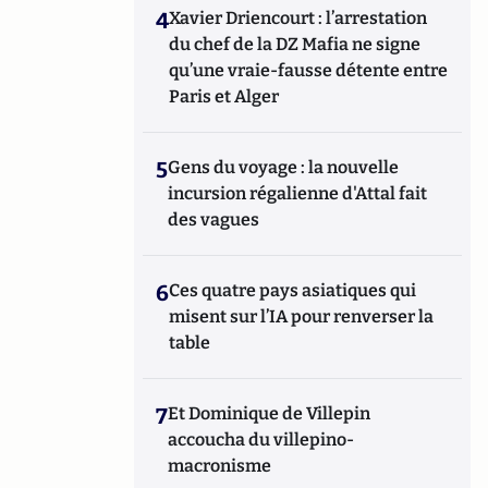
4
Xavier Driencourt : l’arrestation
du chef de la DZ Mafia ne signe
qu’une vraie-fausse détente entre
Paris et Alger
5
Gens du voyage : la nouvelle
incursion régalienne d'Attal fait
des vagues
6
Ces quatre pays asiatiques qui
misent sur l’IA pour renverser la
table
7
Et Dominique de Villepin
accoucha du villepino-
macronisme