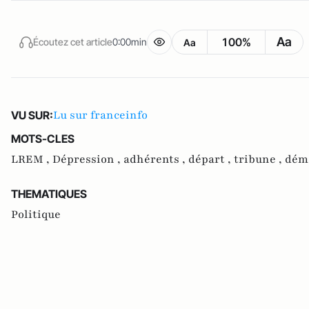
Aa
100%
Écoutez cet article
0:00min
Aa
Lu sur franceinfo
VU SUR:
MOTS-CLES
LREM ,
Dépression ,
adhérents ,
départ ,
tribune ,
dém
THEMATIQUES
Politique