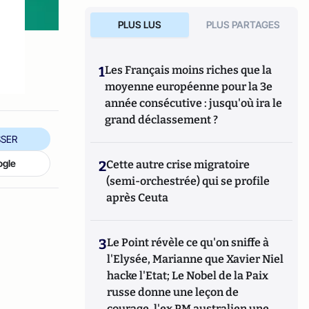
PLUS LUS
PLUS PARTAGES
1
Les Français moins riches que la
moyenne européenne pour la 3e
année consécutive : jusqu'où ira le
grand déclassement ?
SER
ogle
2
Cette autre crise migratoire
(semi-orchestrée) qui se profile
après Ceuta
3
Le Point révèle ce qu'on sniffe à
l'Elysée, Marianne que Xavier Niel
hacke l'Etat; Le Nobel de la Paix
russe donne une leçon de
courage, l'ex PM australien une