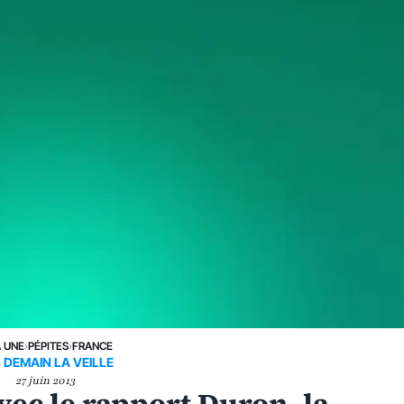
A UNE
›
PÉPITES
›
FRANCE
 DEMAIN LA VEILLE
27 juin 2013