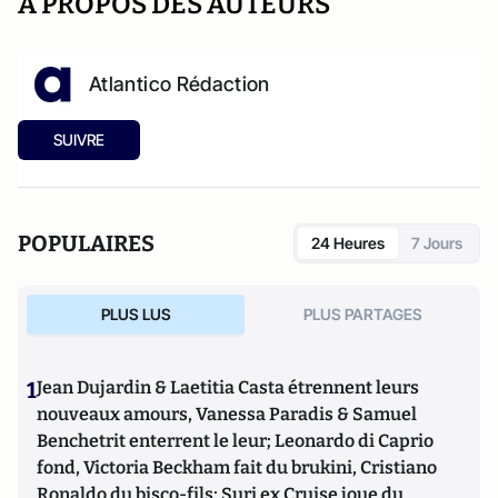
A PROPOS DES AUTEURS
Atlantico Rédaction
SUIVRE
POPULAIRES
24 Heures
7 Jours
PLUS LUS
PLUS PARTAGES
1
Jean Dujardin & Laetitia Casta étrennent leurs
nouveaux amours, Vanessa Paradis & Samuel
Benchetrit enterrent le leur; Leonardo di Caprio
fond, Victoria Beckham fait du brukini, Cristiano
Ronaldo du bisco-fils; Suri ex Cruise joue du