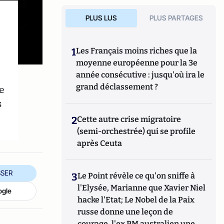
PLUS LUS
PLUS PARTAGES
1
Les Français moins riches que la
moyenne européenne pour la 3e
année consécutive : jusqu'où ira le
grand déclassement ?
e
s
2
Cette autre crise migratoire
(semi-orchestrée) qui se profile
après Ceuta
SER
3
Le Point révèle ce qu'on sniffe à
l'Elysée, Marianne que Xavier Niel
ogle
hacke l'Etat; Le Nobel de la Paix
russe donne une leçon de
courage, l'ex PM australien une