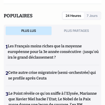
POPULAIRES
24 Heures
7 Jours
PLUS LUS
PLUS PARTAGES
1
Les Français moins riches que la moyenne
européenne pour la 3e année consécutive : jusqu'où
ira le grand déclassement ?
2
Cette autre crise migratoire (semi-orchestrée) qui
se profile après Ceuta
3
Le Point révèle ce qu'on sniffe à l'Elysée, Marianne
que Xavier Niel hacke l'Etat; Le Nobel de la Paix
russe donne une leçon de courage, l'ex PM