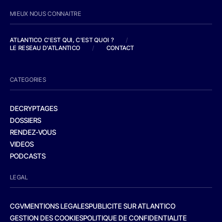
MIEUX NOUS CONNAITRE
ATLANTICO C'EST QUI, C'EST QUOI ?
/
LE RESEAU D'ATLANTICO
/
CONTACT
CATEGORIES
DECRYPTAGES
DOSSIERS
RENDEZ-VOUS
VIDEOS
PODCASTS
LEGAL
CGV
MENTIONS LEGALES
PUBLICITE SUR ATLANTICO
GESTION DES COOKIES
POLITIQUE DE CONFIDENTIALITE