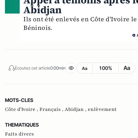
Appel à témoins après l
Abidjan
Ils ont été enlevés en Côte d'Ivoire le
Béninois.
Aa
100%
Écoutez cet article
0:00min
Aa
MOTS-CLES
Côte d'Ivoire ,
Français ,
Abidjan ,
enlèvement
THEMATIQUES
Faits divers