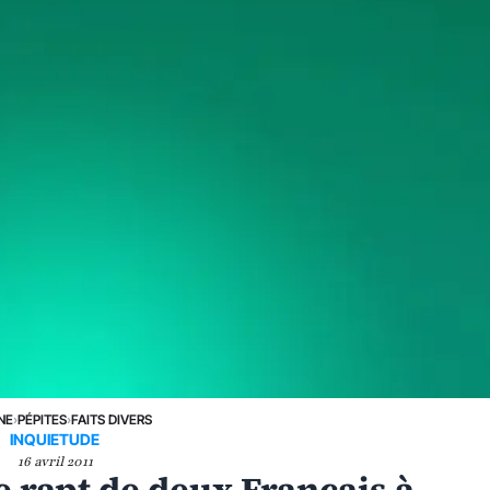
NE
›
PÉPITES
›
FAITS DIVERS
INQUIETUDE
16 avril 2011