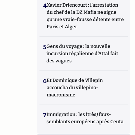
4
Xavier Driencourt : l’arrestation
du chef de la DZ Mafia ne signe
qu’une vraie-fausse détente entre
Paris et Alger
5
Gens du voyage : la nouvelle
incursion régalienne d'Attal fait
des vagues
6
Et Dominique de Villepin
accoucha du villepino-
macronisme
7
Immigration : les (très) faux-
semblants européens après Ceuta