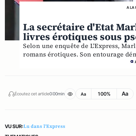
A LA
La secrétaire d'Etat Mar
livres érotiques sous p
Selon une enquête de L'Express, Marl
romans érotiques. Son entourage dé
Aa
100%
Écoutez cet article
0:00min
Aa
Lu dans l'Express
VU SUR: