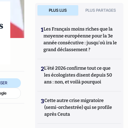
PLUS LUS
PLUS PARTAGES
s
1
Les Français moins riches que la
moyenne européenne pour la 3e
année consécutive : jusqu'où ira le
grand déclassement ?
2
L’été 2026 confirme tout ce que
les écologistes disent depuis 50
ans : non, et voilà pourquoi
SER
ogle
3
Cette autre crise migratoire
(semi-orchestrée) qui se profile
après Ceuta