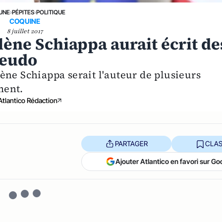
 UNE
›
PÉPITES
›
POLITIQUE
COQUINE
8 juillet 2017
lène Schiappa aurait écrit de
seudo
ène Schiappa serait l'auteur de plusieurs
ment.
Atlantico Rédaction
PARTAGER
CLAS
Ajouter Atlantico en favori sur Go