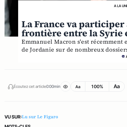
A LA UN
La France va participer 
frontière entre la Syrie 
Emmanuel Macron s'est récemment ent
de Jordanie sur de nombreux dossier
Aa
100%
Écoutez cet article
0:00min
Aa
Lu sur Le Figaro
VU SUR:
MOTS-CLES