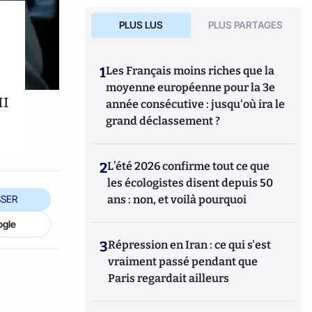
PLUS LUS
PLUS PARTAGES
1
Les Français moins riches que la
moyenne européenne pour la 3e
II
année consécutive : jusqu'où ira le
grand déclassement ?
2
L’été 2026 confirme tout ce que
les écologistes disent depuis 50
ans : non, et voilà pourquoi
SER
ogle
3
Répression en Iran : ce qui s'est
vraiment passé pendant que
Paris regardait ailleurs