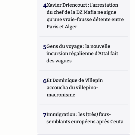
4
Xavier Driencourt : l’arrestation
du chef de la DZ Mafia ne signe
qu’une vraie-fausse détente entre
Paris et Alger
5
Gens du voyage : la nouvelle
incursion régalienne d'Attal fait
des vagues
6
Et Dominique de Villepin
accoucha du villepino-
macronisme
7
Immigration : les (très) faux-
semblants européens après Ceuta