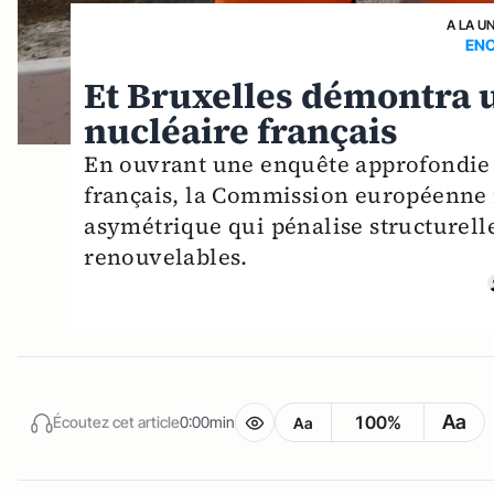
A LA U
ENC
Et Bruxelles démontra un
nucléaire français
En ouvrant une enquête approfondie 
français, la Commission européenne i
asymétrique qui pénalise structurell
renouvelables.
Aa
100%
Écoutez cet article
0:00min
Aa