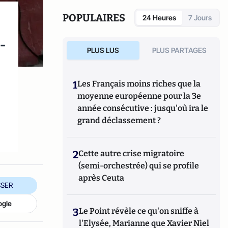
POPULAIRES
24 Heures
7 Jours
-
PLUS LUS
PLUS PARTAGES
1
Les Français moins riches que la
moyenne européenne pour la 3e
année consécutive : jusqu'où ira le
grand déclassement ?
2
Cette autre crise migratoire
(semi-orchestrée) qui se profile
après Ceuta
SER
ogle
3
Le Point révèle ce qu'on sniffe à
l'Elysée, Marianne que Xavier Niel