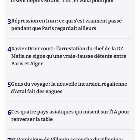
disent depuis 50 ans : non, et voilà pourquoi
3
Répression en Iran : ce qui s'est vraiment passé
pendant que Paris regardait ailleurs
4
Xavier Driencourt : l’arrestation du chef de la DZ
Mafia ne signe qu’une vraie-fausse détente entre
Paris et Alger
5
Gens du voyage : la nouvelle incursion régalienne
d'Attal fait des vagues
6
Ces quatre pays asiatiques qui misent sur l’IA pour
renverser la table
Et Dominique de Villepin accoucha du villepino-