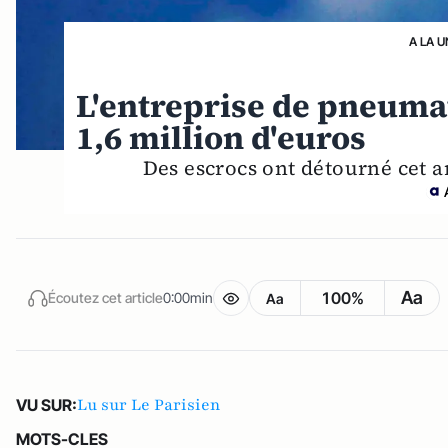
A LA U
L'entreprise de pneumat
1,6 million d'euros
Des escrocs ont détourné cet a
Aa
100%
Écoutez cet article
0:00min
Aa
Lu sur Le Parisien
VU SUR:
MOTS-CLES