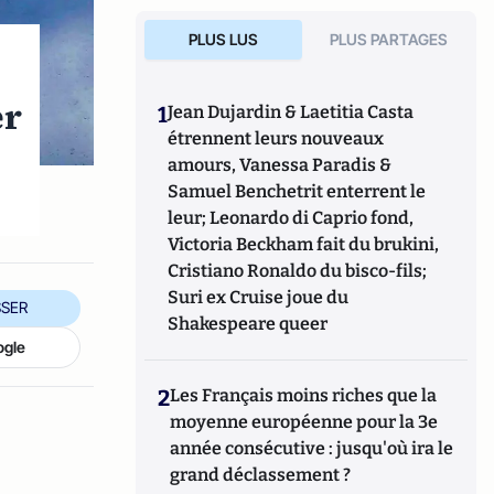
PLUS LUS
PLUS PARTAGES
er
1
Jean Dujardin & Laetitia Casta
étrennent leurs nouveaux
amours, Vanessa Paradis &
Samuel Benchetrit enterrent le
leur; Leonardo di Caprio fond,
Victoria Beckham fait du brukini,
Cristiano Ronaldo du bisco-fils;
Suri ex Cruise joue du
SER
Shakespeare queer
ogle
2
Les Français moins riches que la
moyenne européenne pour la 3e
année consécutive : jusqu'où ira le
grand déclassement ?