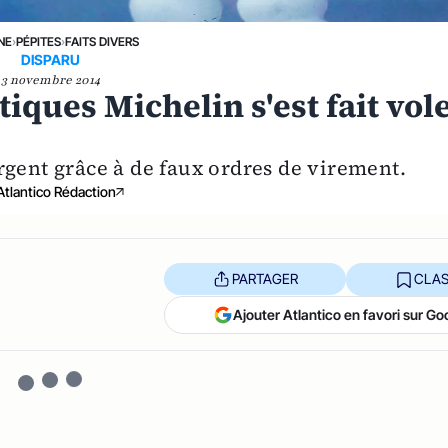
NE
›
PÉPITES
›
FAITS DIVERS
DISPARU
3 novembre 2014
iques Michelin s'est fait vol
rgent grâce à de faux ordres de virement.
Atlantico Rédaction
PARTAGER
CLAS
Ajouter Atlantico en favori sur Go