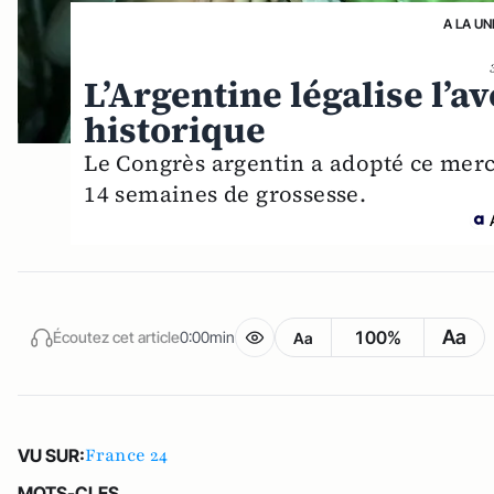
A LA UN
L’Argentine légalise l’a
historique
Le Congrès argentin a adopté ce merc
14 semaines de grossesse.
Aa
100%
Écoutez cet article
0:00min
Aa
France 24
VU SUR:
MOTS-CLES