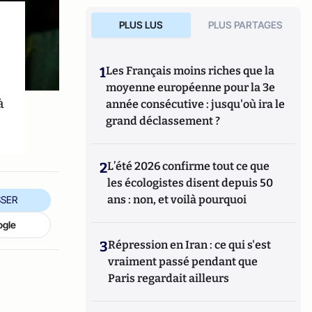
PLUS LUS
PLUS PARTAGES
1
Les Français moins riches que la
moyenne européenne pour la 3e
à
année consécutive : jusqu'où ira le
grand déclassement ?
2
L’été 2026 confirme tout ce que
les écologistes disent depuis 50
ans : non, et voilà pourquoi
SER
ogle
3
Répression en Iran : ce qui s'est
vraiment passé pendant que
Paris regardait ailleurs