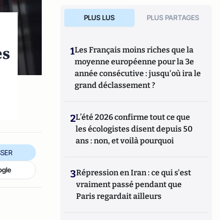
PLUS LUS
PLUS PARTAGES
es
1
Les Français moins riches que la
moyenne européenne pour la 3e
année consécutive : jusqu'où ira le
grand déclassement ?
2
L’été 2026 confirme tout ce que
les écologistes disent depuis 50
ans : non, et voilà pourquoi
SER
ogle
3
Répression en Iran : ce qui s'est
vraiment passé pendant que
Paris regardait ailleurs