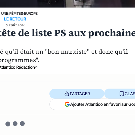
A UNE
›
PÉPITES
›
EUROPE
LE RETOUR
6 août 2018
 tête de liste PS aux prochain
é qu'il était un "bon marxiste" et donc qu'il
 programmes".
Atlantico Rédaction
PARTAGER
CLAS
Ajouter Atlantico en favori sur Go