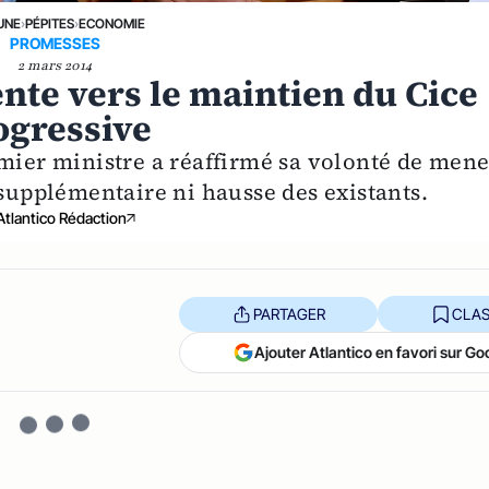
UNE
›
PÉPITES
›
ECONOMIE
PROMESSES
2 mars 2014
ente vers le maintien du Cice
ogressive
emier ministre a réaffirmé sa volonté de mene
 supplémentaire ni hausse des existants.
Atlantico Rédaction
PARTAGER
CLAS
Ajouter Atlantico en favori sur Go