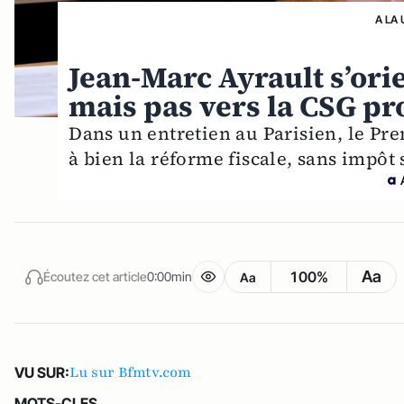
A LA 
Jean-Marc Ayrault s’ori
mais pas vers la CSG pr
Dans un entretien au Parisien, le Pr
à bien la réforme fiscale, sans impôt
Aa
100%
Écoutez cet article
0:00min
Aa
Lu sur Bfmtv.com
VU SUR:
MOTS-CLES