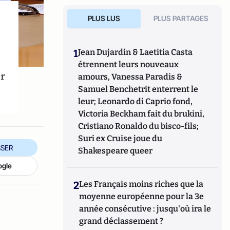
PLUS LUS
PLUS PARTAGES
1
Jean Dujardin & Laetitia Casta
étrennent leurs nouveaux
r
amours, Vanessa Paradis &
Samuel Benchetrit enterrent le
leur; Leonardo di Caprio fond,
Victoria Beckham fait du brukini,
Cristiano Ronaldo du bisco-fils;
Suri ex Cruise joue du
SER
Shakespeare queer
ogle
2
Les Français moins riches que la
moyenne européenne pour la 3e
année consécutive : jusqu'où ira le
grand déclassement ?