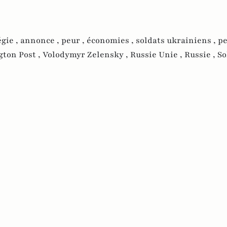
égie ,
annonce ,
peur ,
économies ,
soldats ukrainiens ,
pe
ton Post ,
Volodymyr Zelensky ,
Russie Unie ,
Russie ,
So