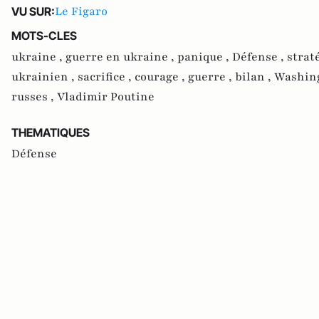
Le Figaro
VU SUR:
MOTS-CLES
ukraine ,
guerre en ukraine ,
panique ,
Défense ,
strat
ukrainien ,
sacrifice ,
courage ,
guerre ,
bilan ,
Washing
russes ,
Vladimir Poutine
THEMATIQUES
Défense