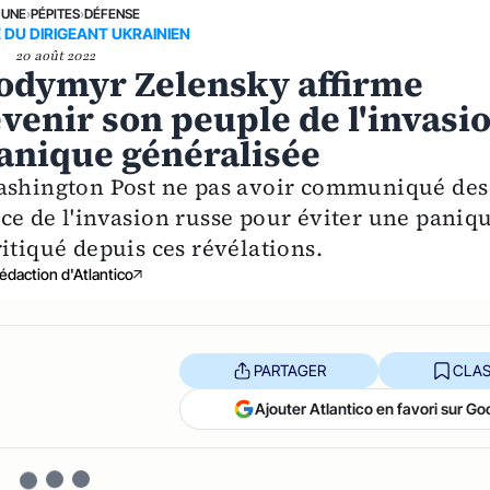
 UNE
›
PÉPITES
›
DÉFENSE
 DU DIRIGEANT UKRAINIEN
20 août 2022
lodymyr Zelensky affirme
évenir son peuple de l'invasi
panique généralisée
Washington Post ne pas avoir communiqué des
ce de l'invasion russe pour éviter une paniq
itiqué depuis ces révélations.
édaction d'Atlantico
PARTAGER
CLAS
Ajouter Atlantico en favori sur Go