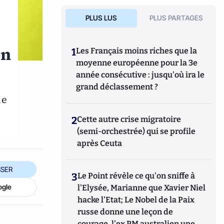
PLUS LUS
PLUS PARTAGES
on
1
Les Français moins riches que la
moyenne européenne pour la 3e
année consécutive : jusqu'où ira le
grand déclassement ?
ue
2
Cette autre crise migratoire
(semi-orchestrée) qui se profile
après Ceuta
SER
3
Le Point révèle ce qu'on sniffe à
ogle
l'Elysée, Marianne que Xavier Niel
hacke l'Etat; Le Nobel de la Paix
russe donne une leçon de
courage, l'ex PM australien une