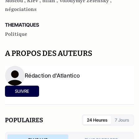
Moscou ,
Kiev ,
bilan ,
Volodymyr Zelensky ,
négociations
THEMATIQUES
Politique
A PROPOS DES AUTEURS
Rédaction d'Atlantico
SUIVRE
POPULAIRES
24 Heures
7 Jours