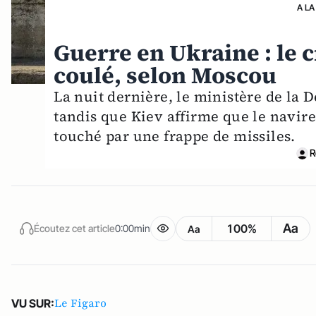
A LA
Guerre en Ukraine : le 
coulé, selon Moscou
La nuit dernière, le ministère de la 
tandis que Kiev affirme que le navire 
touché par une frappe de missiles.
R
Aa
100%
Écoutez cet article
0:00min
Aa
Le Figaro
VU SUR: