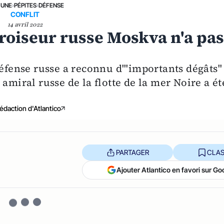
 UNE
›
PÉPITES
›
DÉFENSE
CONFLIT
14 avril 2022
croiseur russe Moskva n'a pa
Défense russe a reconnu d'"importants dégâts"
amiral russe de la flotte de la mer Noire a ét
édaction d'Atlantico
PARTAGER
CLAS
Ajouter Atlantico en favori sur Go