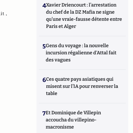
4
Xavier Driencourt : l’arrestation
du chef de la DZ Mafia ne signe
it ,
qu’une vraie-fausse détente entre
Paris et Alger
5
Gens du voyage : la nouvelle
incursion régalienne d'Attal fait
des vagues
6
Ces quatre pays asiatiques qui
misent sur l’IA pour renverser la
table
7
Et Dominique de Villepin
accoucha du villepino-
macronisme