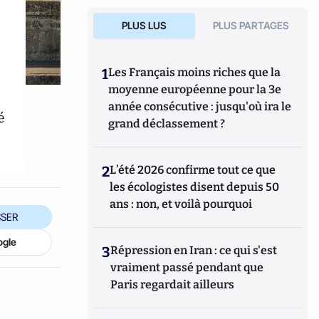
PLUS LUS
PLUS PARTAGES
s
1
Les Français moins riches que la
moyenne européenne pour la 3e
année consécutive : jusqu'où ira le
é
grand déclassement ?
2
L’été 2026 confirme tout ce que
les écologistes disent depuis 50
ans : non, et voilà pourquoi
SER
ogle
3
Répression en Iran : ce qui s'est
vraiment passé pendant que
Paris regardait ailleurs