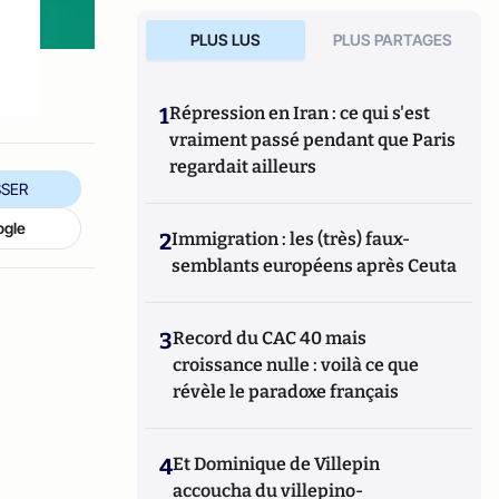
s
PLUS LUS
PLUS PARTAGES
1
Répression en Iran : ce qui s'est
vraiment passé pendant que Paris
regardait ailleurs
SER
ogle
2
Immigration : les (très) faux-
semblants européens après Ceuta
3
Record du CAC 40 mais
croissance nulle : voilà ce que
révèle le paradoxe français
4
Et Dominique de Villepin
accoucha du villepino-