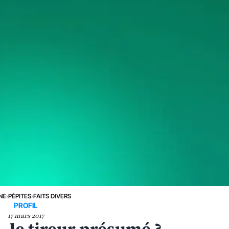
NE
›
PÉPITES
›
FAITS DIVERS
PROFIL
17 mars 2017