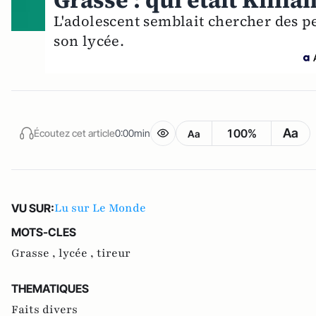
Grasse : qui était Killia
L'adolescent semblait chercher des p
son lycée.
Aa
100%
Écoutez cet article
0:00min
Aa
Lu sur Le Monde
VU SUR:
MOTS-CLES
Grasse ,
lycée ,
tireur
THEMATIQUES
Faits divers