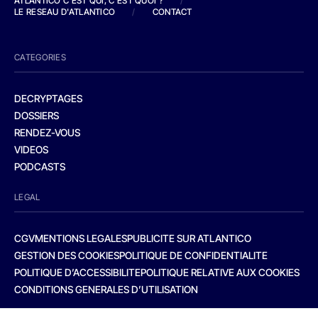
ATLANTICO C'EST QUI, C'EST QUOI ?
/
LE RESEAU D'ATLANTICO
/
CONTACT
CATEGORIES
DECRYPTAGES
DOSSIERS
RENDEZ-VOUS
VIDEOS
PODCASTS
LEGAL
CGV
MENTIONS LEGALES
PUBLICITE SUR ATLANTICO
GESTION DES COOKIES
POLITIQUE DE CONFIDENTIALITE
POLITIQUE D’ACCESSIBILITE
POLITIQUE RELATIVE AUX COOKIES
CONDITIONS GENERALES D’UTILISATION