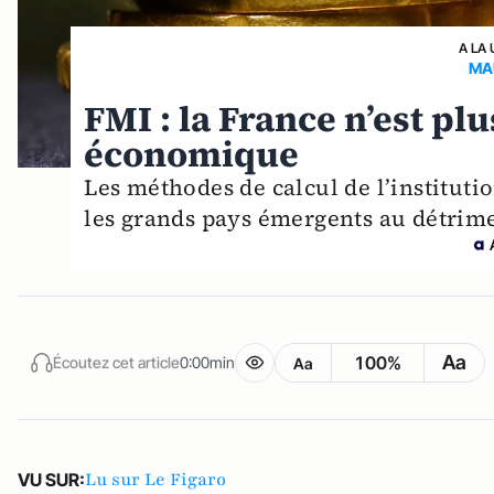
A LA 
MA
FMI : la France n’est p
économique
Les méthodes de calcul de l’institutio
les grands pays émergents au détrime
Aa
100%
Écoutez cet article
0:00min
Aa
Lu sur Le Figaro
VU SUR: