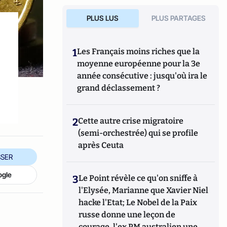
PLUS LUS
PLUS PARTAGES
1
Les Français moins riches que la
moyenne européenne pour la 3e
année consécutive : jusqu'où ira le
grand déclassement ?
2
Cette autre crise migratoire
(semi-orchestrée) qui se profile
après Ceuta
SER
ogle
3
Le Point révèle ce qu'on sniffe à
l'Elysée, Marianne que Xavier Niel
hacke l'Etat; Le Nobel de la Paix
russe donne une leçon de
courage, l'ex PM australien une