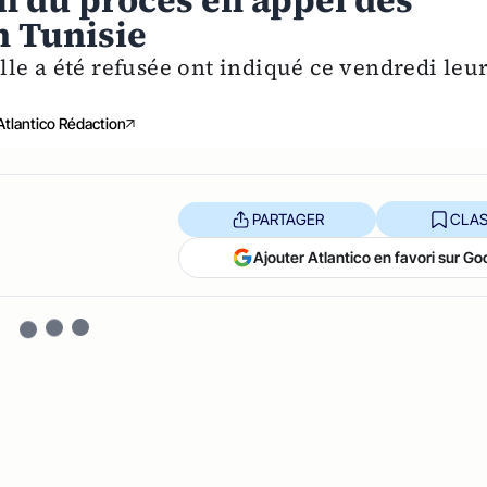
in du procès en appel des
n Tunisie
le a été refusée ont indiqué ce vendredi leu
Atlantico Rédaction
PARTAGER
CLAS
Ajouter Atlantico en favori sur Go