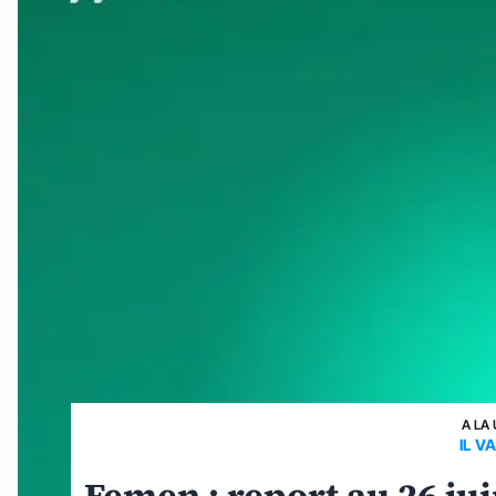
A LA
IL V