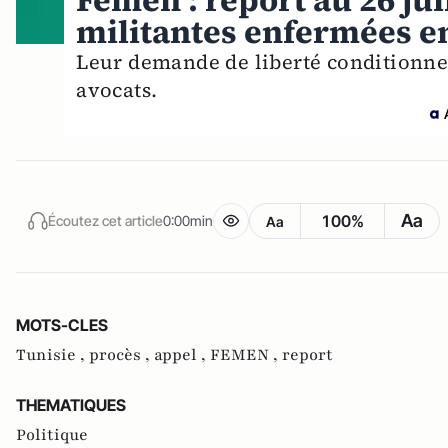
Femen : report au 26 ju
militantes enfermées e
Leur demande de liberté conditionnel
avocats.
Aa
100%
Écoutez cet article
0:00min
Aa
MOTS-CLES
Tunisie ,
procès ,
appel ,
FEMEN ,
report
THEMATIQUES
Politique