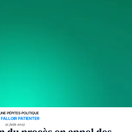
 UNE
›
PÉPITES
›
POLITIQUE
A FALLOIR PATIENTER
21 juin 2013