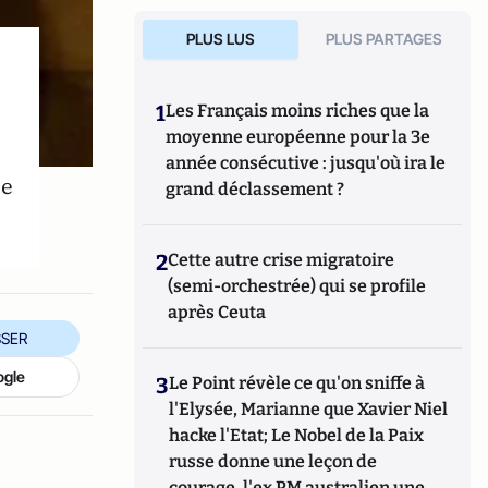
PLUS LUS
PLUS PARTAGES
1
Les Français moins riches que la
moyenne européenne pour la 3e
année consécutive : jusqu'où ira le
he
grand déclassement ?
2
Cette autre crise migratoire
(semi-orchestrée) qui se profile
après Ceuta
SER
ogle
3
Le Point révèle ce qu'on sniffe à
l'Elysée, Marianne que Xavier Niel
hacke l'Etat; Le Nobel de la Paix
russe donne une leçon de
courage, l'ex PM australien une