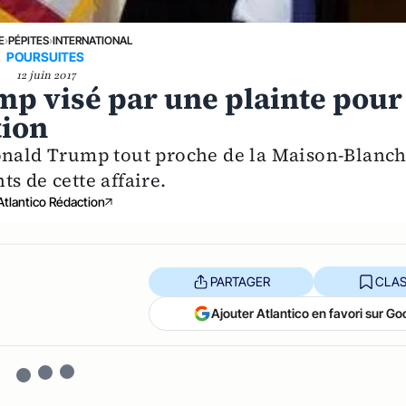
E
›
PÉPITES
›
INTERNATIONAL
POURSUITES
12 juin 2017
mp visé par une plainte pour
tion
Donald Trump tout proche de la Maison-Blanc
s de cette affaire.
Atlantico Rédaction
PARTAGER
CLAS
Ajouter Atlantico en favori sur Go