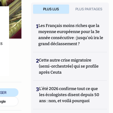
PLUS LUS
PLUS PARTAGES
1
Les Français moins riches que la
moyenne européenne pour la 3e
année consécutive : jusqu'où ira le
es
grand déclassement ?
2
Cette autre crise migratoire
(semi-orchestrée) qui se profile
après Ceuta
3
L’été 2026 confirme tout ce que
SER
les écologistes disent depuis 50
ans : non, et voilà pourquoi
ogle