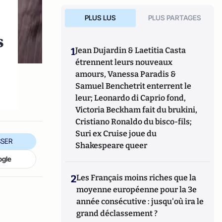
PLUS LUS
PLUS PARTAGES
s
1
Jean Dujardin & Laetitia Casta
étrennent leurs nouveaux
amours, Vanessa Paradis &
Samuel Benchetrit enterrent le
leur; Leonardo di Caprio fond,
Victoria Beckham fait du brukini,
Cristiano Ronaldo du bisco-fils;
Suri ex Cruise joue du
SER
Shakespeare queer
ogle
2
Les Français moins riches que la
moyenne européenne pour la 3e
année consécutive : jusqu'où ira le
grand déclassement ?