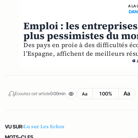
A LA 
DAN
Emploi : les entreprises
plus pessimistes du m
Des pays en proie à des difficultés
l’Espagne, affichent de meilleurs résu
Aa
100%
Écoutez cet article
0:00min
Aa
Lu sur Les Echos
VU SUR:
MOTS-CLES