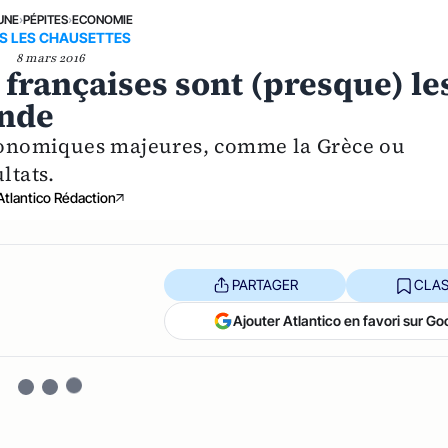
UNE
›
PÉPITES
›
ECONOMIE
S LES CHAUSETTES
8 mars 2016
 françaises sont (presque) le
onde
 économiques majeures, comme la Grèce ou
ltats.
Atlantico Rédaction
PARTAGER
CLAS
Ajouter Atlantico en favori sur Go