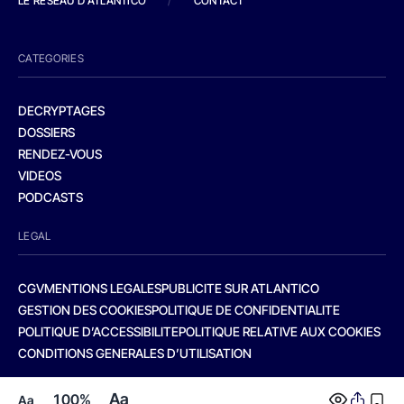
LE RESEAU D'ATLANTICO
/
CONTACT
CATEGORIES
DECRYPTAGES
DOSSIERS
RENDEZ-VOUS
VIDEOS
PODCASTS
LEGAL
CGV
MENTIONS LEGALES
PUBLICITE SUR ATLANTICO
GESTION DES COOKIES
POLITIQUE DE CONFIDENTIALITE
POLITIQUE D’ACCESSIBILITE
POLITIQUE RELATIVE AUX COOKIES
CONDITIONS GENERALES D’UTILISATION
Aa
100%
Aa