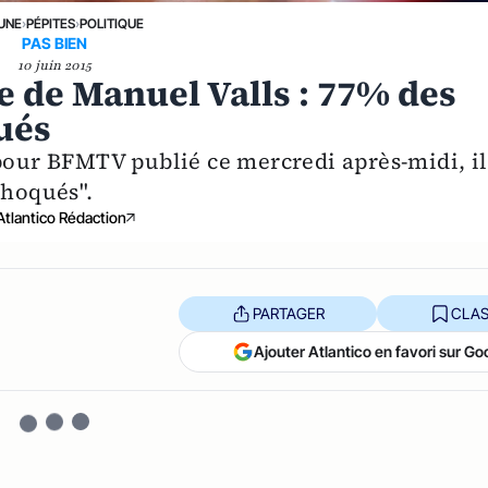
 UNE
›
PÉPITES
›
POLITIQUE
PAS BIEN
10 juin 2015
de Manuel Valls : 77% des
ués
 pour BFMTV publié ce mercredi après-midi, il
choqués".
Atlantico Rédaction
PARTAGER
CLAS
Ajouter Atlantico en favori sur Go