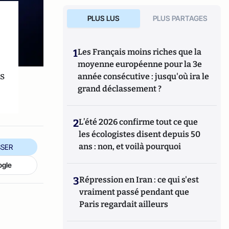
PLUS LUS
PLUS PARTAGES
1
Les Français moins riches que la
moyenne européenne pour la 3e
s
année consécutive : jusqu'où ira le
grand déclassement ?
2
L’été 2026 confirme tout ce que
les écologistes disent depuis 50
ans : non, et voilà pourquoi
SER
ogle
3
Répression en Iran : ce qui s'est
vraiment passé pendant que
Paris regardait ailleurs