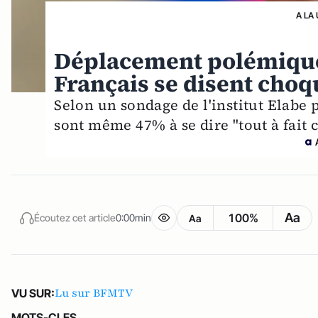
A LA
Déplacement polémique 
Français se disent choq
Selon un sondage de l'institut Elabe
sont même 47% à se dire "tout à fait 
Aa
100%
Écoutez cet article
0:00min
Aa
Lu sur BFMTV
VU SUR:
MOTS-CLES