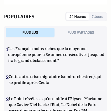
POPULAIRES
24 Heures
7 Jours
PLUS LUS
PLUS PARTAGES
1
Les Français moins riches que la moyenne
européenne pour la 3e année consécutive : jusqu'où
ira le grand déclassement ?
2
Cette autre crise migratoire (semi-orchestrée) qui
se profile après Ceuta
3
Le Point révèle ce qu'on sniffe à l'Elysée, Marianne
que Xavier Niel hacke l'Etat; Le Nobel de la Paix
russe donne une leçon de courage, l'ex PM