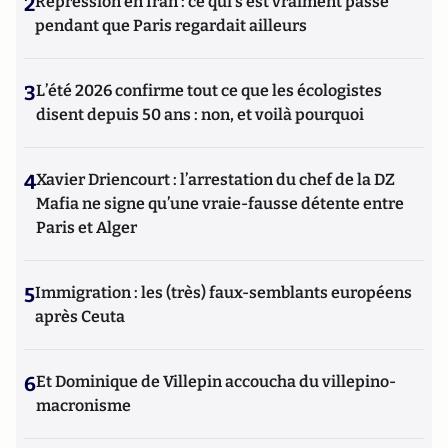
2
Répression en Iran : ce qui s'est vraiment passé
pendant que Paris regardait ailleurs
3
L’été 2026 confirme tout ce que les écologistes
disent depuis 50 ans : non, et voilà pourquoi
4
Xavier Driencourt : l’arrestation du chef de la DZ
Mafia ne signe qu’une vraie-fausse détente entre
Paris et Alger
5
Immigration : les (très) faux-semblants européens
après Ceuta
6
Et Dominique de Villepin accoucha du villepino-
macronisme