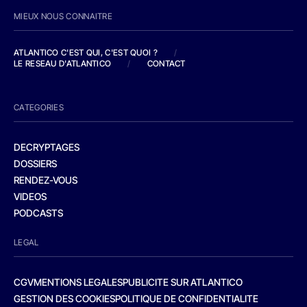
MIEUX NOUS CONNAITRE
ATLANTICO C'EST QUI, C'EST QUOI ?
/
LE RESEAU D'ATLANTICO
/
CONTACT
CATEGORIES
DECRYPTAGES
DOSSIERS
RENDEZ-VOUS
VIDEOS
PODCASTS
LEGAL
CGV
MENTIONS LEGALES
PUBLICITE SUR ATLANTICO
GESTION DES COOKIES
POLITIQUE DE CONFIDENTIALITE