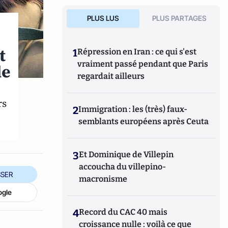
PLUS LUS
PLUS PARTAGES
t
1
Répression en Iran : ce qui s'est
vraiment passé pendant que Paris
de
regardait ailleurs
rs
2
Immigration : les (très) faux-
semblants européens après Ceuta
3
Et Dominique de Villepin
accoucha du villepino-
SER
macronisme
ogle
4
Record du CAC 40 mais
croissance nulle : voilà ce que