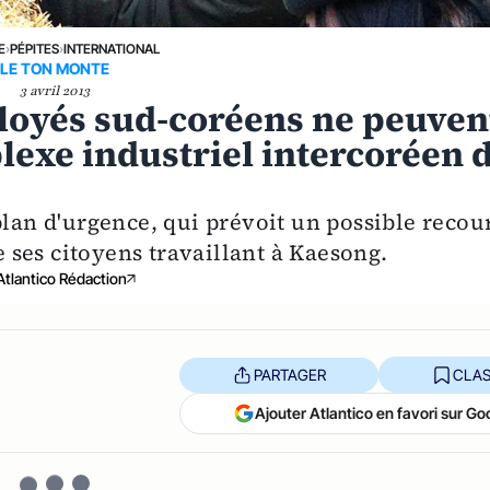
E
›
PÉPITES
›
INTERNATIONAL
LE TON MONTE
3 avril 2013
ployés sud-coréens ne peuven
lexe industriel intercoréen 
plan d'urgence, qui prévoit un possible recou
de ses citoyens travaillant à Kaesong.
Atlantico Rédaction
PARTAGER
CLAS
Ajouter Atlantico en favori sur Go