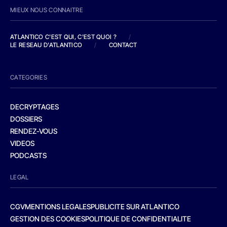
MIEUX NOUS CONNAITRE
ATLANTICO C'EST QUI, C'EST QUOI ?
/
LE RESEAU D'ATLANTICO
/
CONTACT
CATEGORIES
DECRYPTAGES
DOSSIERS
RENDEZ-VOUS
VIDEOS
PODCASTS
LEGAL
CGV
MENTIONS LEGALES
PUBLICITE SUR ATLANTICO
GESTION DES COOKIES
POLITIQUE DE CONFIDENTIALITE