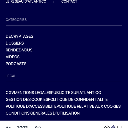
LE RESEAU D'ATLANTICO
/
CONTACT
CATEGORIES
DECRYPTAGES
DOSSIERS
RENDEZ-VOUS
VIDEOS
PODCASTS
LEGAL
CGV
MENTIONS LEGALES
PUBLICITE SUR ATLANTICO
GESTION DES COOKIES
POLITIQUE DE CONFIDENTIALITE
POLITIQUE D’ACCESSIBILITE
POLITIQUE RELATIVE AUX COOKIES
CONDITIONS GENERALES D’UTILISATION
Aa
100%
Aa